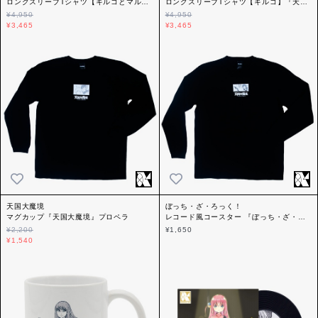
ロングスリーブTシャツ【キルコとマル】
ロングスリーブTシャツ【キルコ】『天国
『天国大魔境』プロペラ
大魔境』プロペラ
¥4,950
¥4,950
¥3,465
¥3,465
天国大魔境
ぼっち・ざ・ろっく！
マグカップ『天国大魔境』プロペラ
レコード風コースター 『ぼっち・ざ・ろ
っく！』プロペラ
¥2,200
¥1,650
¥1,540