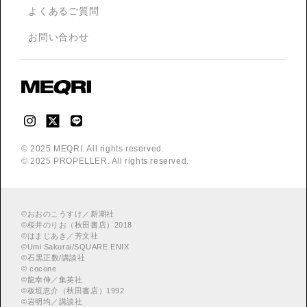
よくあるご質問
お問い合わせ
© 2025 MEQRI. All rights reserved.
© 2025 PROPELLER. All rights reserved.
©
おおのこうすけ／新潮社
©
桜井のりお（秋田書店）2018
©
はまじあき／芳文社
©
Umi Sakurai/SQUARE ENIX
©
︎石黒正数/講談社
©
cocone
©
龍幸伸／集英社
©
板垣恵介（秋田書店）1992
©
岩明均／講談社