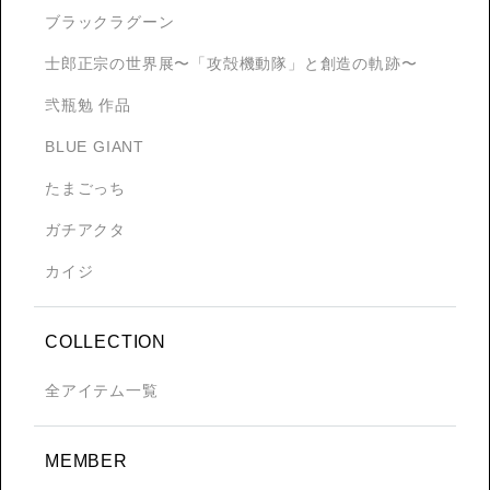
ブラックラグーン
士郎正宗の世界展〜「攻殻機動隊」と創造の軌跡〜
弐瓶勉 作品
BLUE GIANT
たまごっち
ガチアクタ
カイジ
COLLECTION
全アイテム一覧
MEMBER