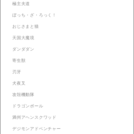
極主夫道
ぼっち・ざ・ろっく！
おじさまと猫
天国大魔境
ダンダダン
寄生獣
刃牙
犬夜叉
攻殻機動隊
ドラゴンボール
満州アヘンスクワッド
デジモンアドベンチャー