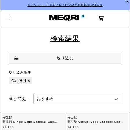
ポイントサービス終了および全品送料無料のお知らせ
0
検索結果
絞り込む
絞り込み条件
Cap/Hat
並び替え：
寄生獣
寄生獣
寄生獣 Mingle Logo Baseball Cap
寄生獣 Corrupt Logo Baseball Cap
(Blue)
(Black)
¥4,400
¥4,400