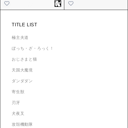
TITLE LIST
極主夫道
ぼっち・ざ・ろっく！
おじさまと猫
天国大魔境
ダンダダン
寄生獣
刃牙
犬夜叉
攻殻機動隊