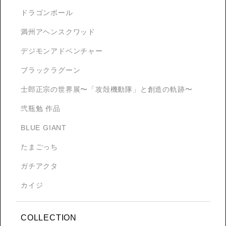
ドラゴンボール
満州アヘンスクワッド
デジモンアドベンチャー
ブラックラグーン
士郎正宗の世界展〜「攻殻機動隊」と創造の軌跡〜
弐瓶勉 作品
BLUE GIANT
たまごっち
ガチアクタ
カイジ
COLLECTION