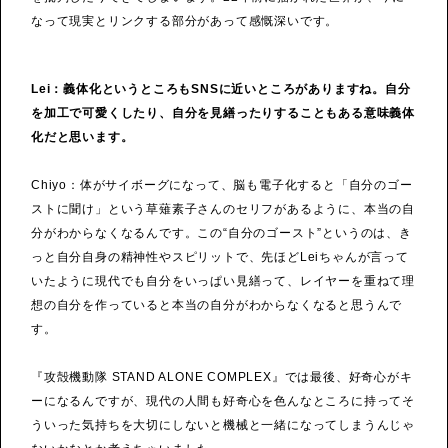
なって現実とリンクする部分があって感慨深いです。
Lei：義体化というところもSNSに近いところがありますね。自分
を加工で可愛くしたり、自分を見繕ったりすることもある意味義体
化だと思います。
Chiyo：体がサイボーグになって、脳も電子化すると「自分のゴー
ストに聞け」という草薙素子さんのセリフがあるように、本当の自
分がわからなくなるんです。この“自分のゴースト”というのは、き
っと自分自身の精神性やスピリットで、先ほどLeiちゃんが言って
いたように現代でも自分をいっぱい見繕って、レイヤーを重ねて理
想の自分を作っていると本当の自分がわからなくなると思うんで
す。
『攻殻機動隊 STAND ALONE COMPLEX』では最後、好奇心がキ
ーになるんですが、現代の人間も好奇心を色んなところに持ってそ
ういった気持ちを大切にしないと機械と一緒になってしまうんじゃ