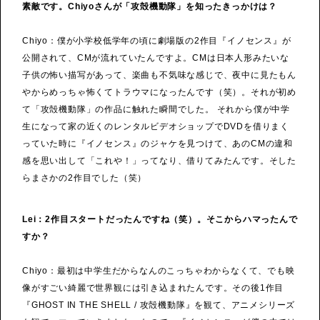
素敵です。Chiyoさんが「攻殻機動隊」を知ったきっかけは？
Chiyo：僕が小学校低学年の頃に劇場版の2作目『イノセンス』が
公開されて、CMが流れていたんですよ。CMは日本人形みたいな
子供の怖い描写があって、楽曲も不気味な感じで、夜中に見たもん
やからめっちゃ怖くてトラウマになったんです（笑）。それが初め
て「攻殻機動隊」の作品に触れた瞬間でした。 それから僕が中学
生になって家の近くのレンタルビデオショップでDVDを借りまく
っていた時に『イノセンス』のジャケを見つけて、あのCMの違和
感を思い出して「これや！」ってなり、借りてみたんです。そした
らまさかの2作目でした（笑）
Lei：2作目スタートだったんですね（笑）。そこからハマったんで
すか？
Chiyo：最初は中学生だからなんのこっちゃわからなくて、でも映
像がすごい綺麗で世界観には引き込まれたんです。その後1作目
『GHOST IN THE SHELL / 攻殻機動隊』を観て、アニメシリーズ