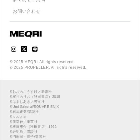
お問い合わせ
© 2025 MEQRI. All rights reserved.
© 2025 PROPELLER. All rights reserved.
©
おおのこうすけ／新潮社
©
桜井のりお（秋田書店）2018
©
はまじあき／芳文社
©
Umi Sakurai/SQUARE ENIX
©
︎石黒正数/講談社
©
cocone
©
龍幸伸／集英社
©
板垣恵介（秋田書店）1992
©
岩明均／講談社
©
門馬司・鹿子/講談社