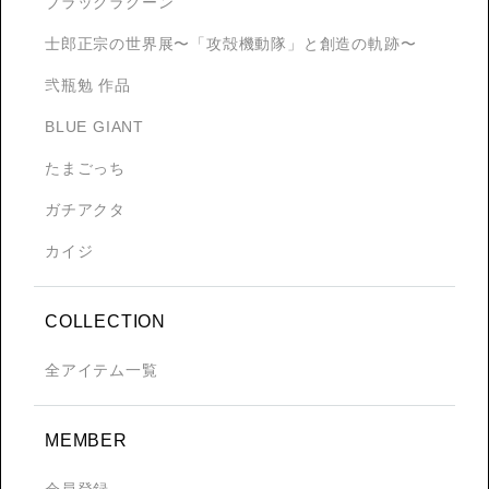
ブラックラグーン
士郎正宗の世界展〜「攻殻機動隊」と創造の軌跡〜
弐瓶勉 作品
BLUE GIANT
たまごっち
ガチアクタ
カイジ
COLLECTION
全アイテム一覧
MEMBER
会員登録