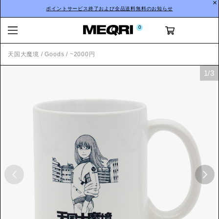
ポイントサービス終了および全品送料無料のお知らせ
0
天国大魔境
/
Goods
/
~2000円
1
/
3