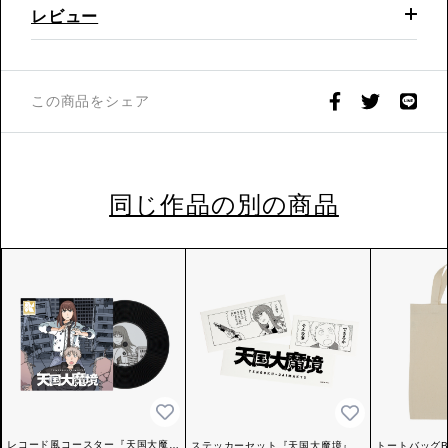
レビュー
この商品をシェア
同じ作品の別の商品
レコード風コースター『天国大魔
ステッカーセット『天国大魔境』プ
トートバッグ