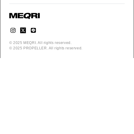
© 2025 MEQRI. All rights reserved.
© 2025 PROPELLER. All rights reserved.
©
おおのこうすけ／新潮社
©
桜井のりお（秋田書店）2018
©
はまじあき／芳文社
©
Umi Sakurai/SQUARE ENIX
©
︎石黒正数/講談社
©
cocone
©
龍幸伸／集英社
©
板垣恵介（秋田書店）1992
©
岩明均／講談社
©
門馬司・鹿子/講談社
©
藤田和日郎／小学館
©
BANDAI
©
弐瓶勉／講談社
©
高橋留美子／小学館