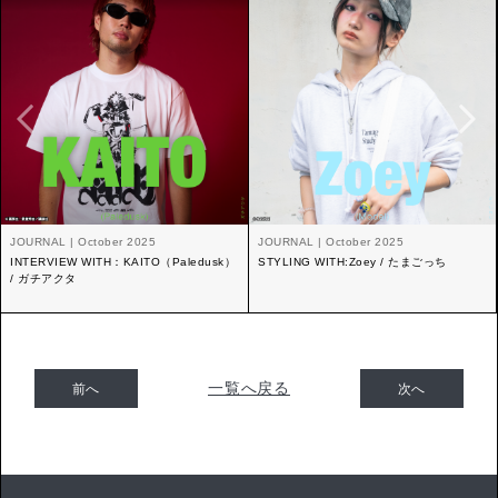
JOURNAL | October 2025
JOURNAL | October 2025
INTERVIEW WITH：KAITO（Paledusk）
STYLING WITH:Zoey / たまごっち
/ ガチアクタ
一覧へ戻る
前へ
次へ