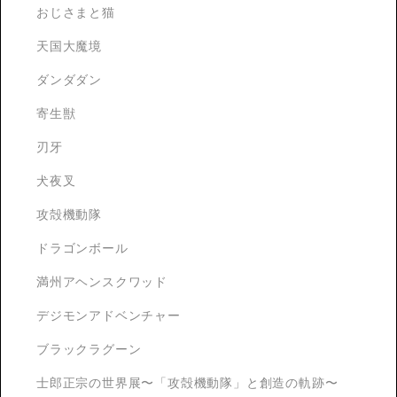
おじさまと猫
天国大魔境
ダンダダン
寄生獣
刃牙
犬夜叉
攻殻機動隊
ドラゴンボール
満州アヘンスクワッド
デジモンアドベンチャー
ブラックラグーン
士郎正宗の世界展〜「攻殻機動隊」と創造の軌跡〜