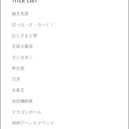
TITLE LIST
極主夫道
ぼっち・ざ・ろっく！
おじさまと猫
天国大魔境
ダンダダン
寄生獣
刃牙
犬夜叉
攻殻機動隊
ドラゴンボール
満州アヘンスクワッド