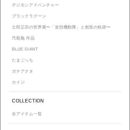
デジモンアドベンチャー
ブラックラグーン
士郎正宗の世界展〜「攻殻機動隊」と創造の軌跡〜
弐瓶勉 作品
BLUE GIANT
たまごっち
ガチアクタ
カイジ
COLLECTION
全アイテム一覧