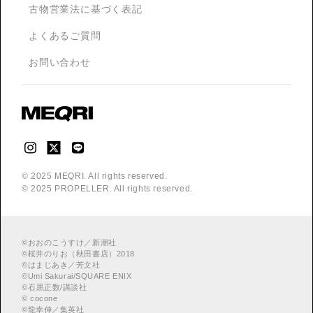
古物営業法に基づく表記
よくあるご質問
お問い合わせ
© 2025 MEQRI. All rights reserved.
© 2025 PROPELLER. All rights reserved.
©
おおのこうすけ／新潮社
©
桜井のりお（秋田書店）2018
©
はまじあき／芳文社
©
Umi Sakurai/SQUARE ENIX
©
︎石黒正数/講談社
©
cocone
©
龍幸伸／集英社