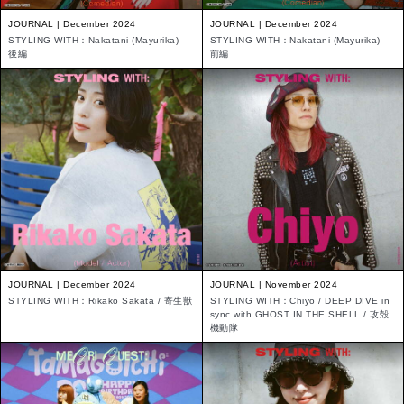
JOURNAL | December 2024
JOURNAL | December 2024
STYLING WITH：Nakatani (Mayurika) -
STYLING WITH：Nakatani (Mayurika) -
後編
前編
JOURNAL | December 2024
JOURNAL | November 2024
STYLING WITH：Rikako Sakata / 寄生獣
STYLING WITH：Chiyo / DEEP DIVE in
sync with GHOST IN THE SHELL / 攻殻
機動隊