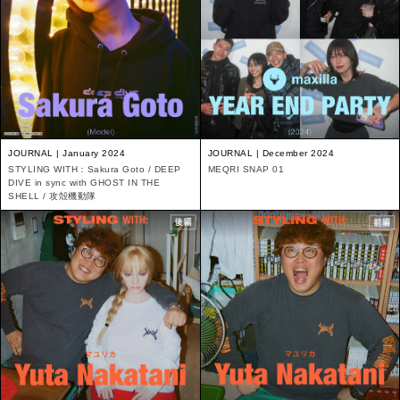
JOURNAL | January 2024
JOURNAL | December 2024
STYLING WITH：Sakura Goto / DEEP
MEQRI SNAP 01
DIVE in sync with GHOST IN THE
SHELL / 攻殻機動隊