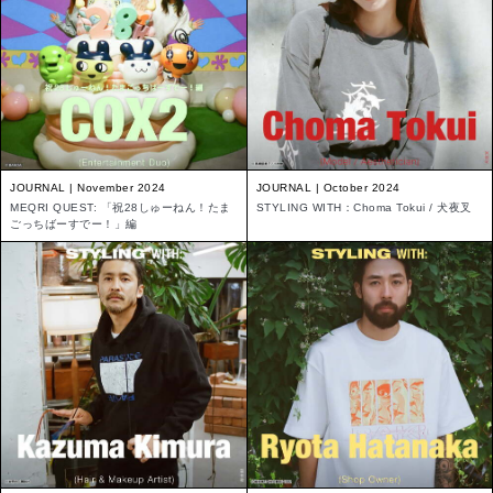
JOURNAL | November 2024
JOURNAL | October 2024
MEQRI QUEST: 「祝28しゅーねん！たま
STYLING WITH：Choma Tokui / 犬夜叉
ごっちばーすでー！」編