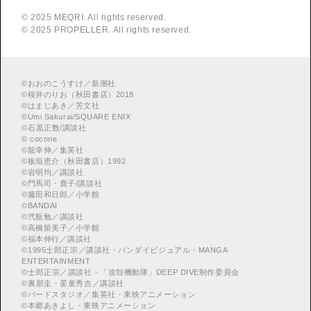
© 2025 MEQRI. All rights reserved.
© 2025 PROPELLER. All rights reserved.
©
おおのこうすけ／新潮社
©
桜井のりお（秋田書店）2018
©
はまじあき／芳文社
©
Umi Sakurai/SQUARE ENIX
©
︎石黒正数/講談社
©
cocone
©
龍幸伸／集英社
©
板垣恵介（秋田書店）1992
©
岩明均／講談社
©
門馬司・鹿子/講談社
©
藤田和日郎／小学館
©
BANDAI
©
弐瓶勉／講談社
©
高橋留美子／小学館
©
福本伸行／講談社
©
︎1995士郎正宗／講談社・バンダイビジュアル・MANGA
ENTERTAINMENT
©
︎士郎正宗／講談社・「攻殻機動隊」DEEP DIVE制作委員会
©
︎裏那圭・晏童秀吉／講談社
©
バードスタジオ／集英社・東映アニメーション
©
本郷あきよし・東映アニメーション