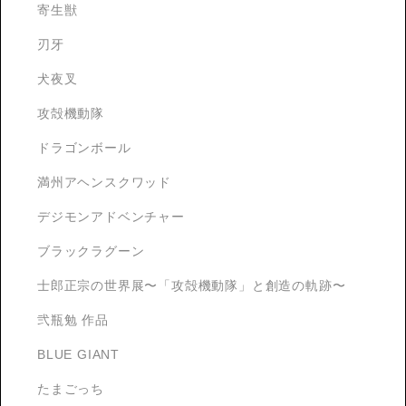
寄生獣
刃牙
犬夜叉
攻殻機動隊
ドラゴンボール
満州アヘンスクワッド
デジモンアドベンチャー
ブラックラグーン
士郎正宗の世界展〜「攻殻機動隊」と創造の軌跡〜
弐瓶勉 作品
BLUE GIANT
たまごっち