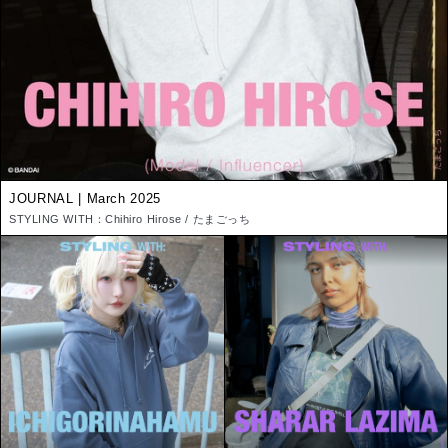
JOURNAL | March 2025
STYLING WITH：Chihiro Hirose / たまごっち