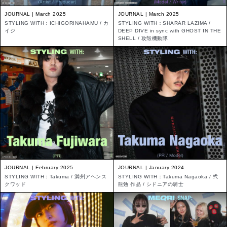
JOURNAL | March 2025
JOURNAL | March 2025
STYLING WITH：ICHIGORINAHAMU / カ
STYLING WITH：SHARAR LAZIMA /
イジ
DEEP DIVE in sync with GHOST IN THE
SHELL / 攻殻機動隊
JOURNAL | February 2025
JOURNAL | January 2024
STYLING WITH：Takuma / 満州アヘンス
STYLING WITH：Takuma Nagaoka / 弐
クワッド
瓶勉 作品 / シドニアの騎士