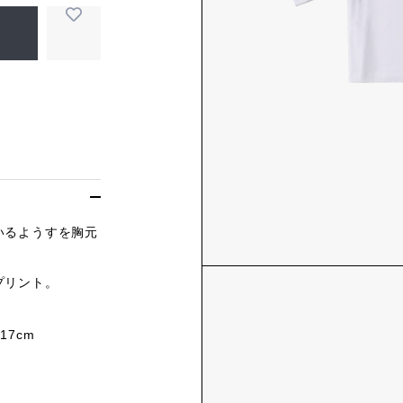
いるようすを胸元
プリント。
17cm