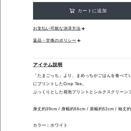
カートに追加
お支払い可能な決済方法
返品・交換のポリシー
アイテム説明
「たまごっち」より、まめっちがごはんを食べて
にプリントしたCrop Tee。
ぷっくりとした発泡プリントとシルクスクリーン
身丈約39cm / 身幅約56cm / 肩幅約52cm / 袖丈約
カラー：ホワイト