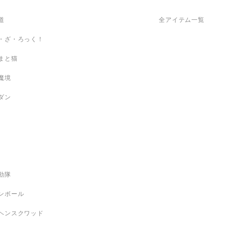
道
全アイテム一覧
・ざ・ろっく！
まと猫
魔境
ダン
動隊
ンボール
ヘンスクワッド