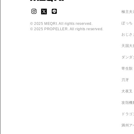
極主夫
ぼっち
© 2025 MEQRI. All rights reserved.
© 2025 PROPELLER. All rights reserved.
おじさ
天国大
ダンダ
寄生獣
刃牙
犬夜叉
攻殻機
ドラゴ
満州ア