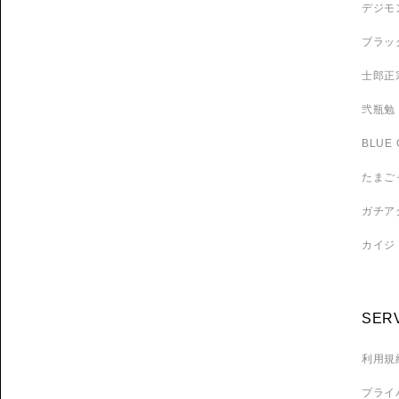
デジモ
ブラッ
士郎正
弐瓶勉
BLUE 
たまご
ガチア
カイジ
SER
利用規
プライ