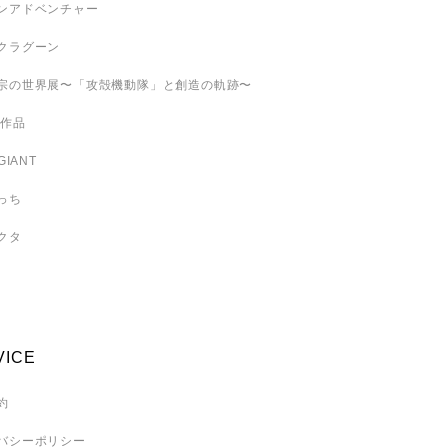
ンアドベンチャー
クラグーン
宗の世界展〜「攻殻機動隊」と創造の軌跡〜
 作品
GIANT
っち
クタ
VICE
約
バシーポリシー