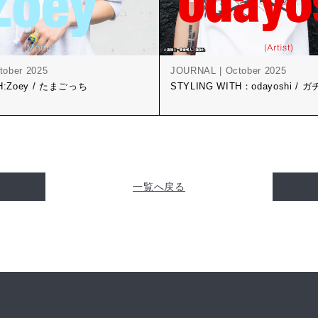
tober 2025
JOURNAL | October 2025
TH:Zoey / たまごっち
STYLING WITH：odayoshi /
一覧へ戻る