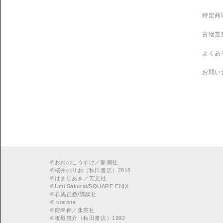
特定商
古物営
よくあ
お問い
©
おおのこうすけ／新潮社
©
桜井のりお（秋田書店）2018
©
はまじあき／芳文社
©
Umi Sakurai/SQUARE ENIX
©
︎石黒正数/講談社
©
cocone
©
龍幸伸／集英社
©
板垣恵介（秋田書店）1992