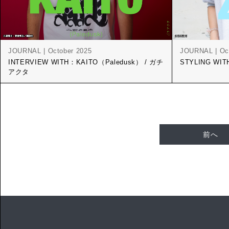
JOURNAL | October 2025
JOURNAL | Oc
INTERVIEW WITH：KAITO（Paledusk） / ガチ
STYLING WI
アクタ
前へ