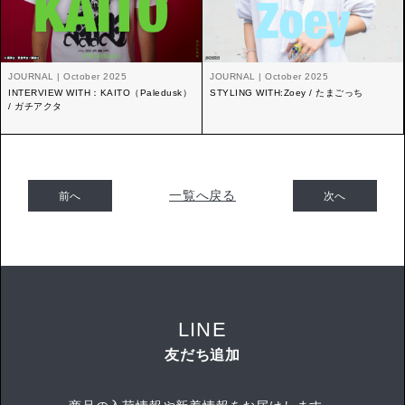
JOURNAL | October 2025
JOURNAL | October 2025
INTERVIEW WITH：KAITO（Paledusk）
STYLING WITH:Zoey / たまごっち
/ ガチアクタ
一覧へ戻る
前へ
次へ
LINE
友だち追加