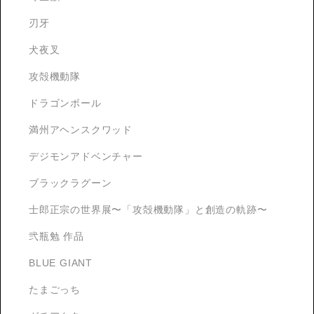
刃牙
犬夜叉
攻殻機動隊
ドラゴンボール
満州アヘンスクワッド
デジモンアドベンチャー
ブラックラグーン
士郎正宗の世界展〜「攻殻機動隊」と創造の軌跡〜
弐瓶勉 作品
BLUE GIANT
たまごっち