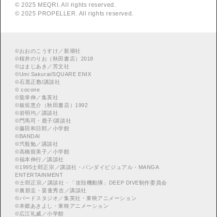
© 2025 MEQRI. All rights reserved.
© 2025 PROPELLER. All rights reserved.
©
おおのこうすけ／新潮社
©
桜井のりお（秋田書店）2018
©
はまじあき／芳文社
©
Umi Sakurai/SQUARE ENIX
©
︎石黒正数/講談社
©
cocone
©
龍幸伸／集英社
©
板垣恵介（秋田書店）1992
©
岩明均／講談社
©
門馬司・鹿子/講談社
©
藤田和日郎／小学館
©
BANDAI
©
弐瓶勉／講談社
©
高橋留美子／小学館
©
福本伸行／講談社
©
︎1995士郎正宗／講談社・バンダイビジュアル・MANGA
ENTERTAINMENT
©
︎士郎正宗／講談社・「攻殻機動隊」DEEP DIVE制作委員会
©
︎裏那圭・晏童秀吉／講談社
©
バードスタジオ／集英社・東映アニメーション
©
本郷あきよし・東映アニメーション
©
広江礼威／小学館