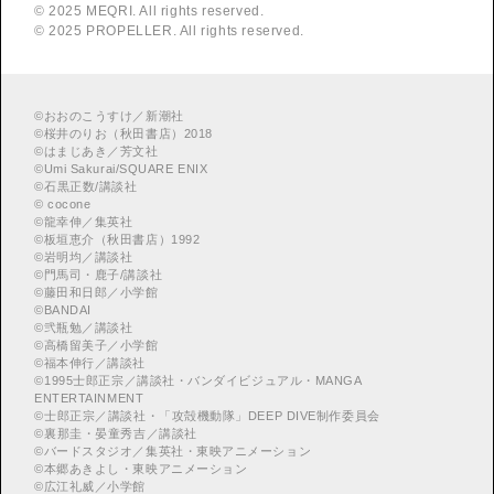
© 2025 MEQRI. All rights reserved.
© 2025 PROPELLER. All rights reserved.
©
おおのこうすけ／新潮社
©
桜井のりお（秋田書店）2018
©
はまじあき／芳文社
©
Umi Sakurai/SQUARE ENIX
©
︎石黒正数/講談社
©
cocone
©
龍幸伸／集英社
©
板垣恵介（秋田書店）1992
©
岩明均／講談社
©
門馬司・鹿子/講談社
©
藤田和日郎／小学館
©
BANDAI
©
弐瓶勉／講談社
©
高橋留美子／小学館
©
福本伸行／講談社
©
︎1995士郎正宗／講談社・バンダイビジュアル・MANGA
ENTERTAINMENT
©
︎士郎正宗／講談社・「攻殻機動隊」DEEP DIVE制作委員会
©
︎裏那圭・晏童秀吉／講談社
©
バードスタジオ／集英社・東映アニメーション
©
本郷あきよし・東映アニメーション
©
広江礼威／小学館