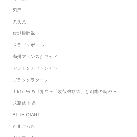
刃牙
犬夜叉
攻殻機動隊
ドラゴンボール
満州アヘンスクワッド
デジモンアドベンチャー
ブラックラグーン
士郎正宗の世界展〜「攻殻機動隊」と創造の軌跡〜
弐瓶勉 作品
BLUE GIANT
たまごっち