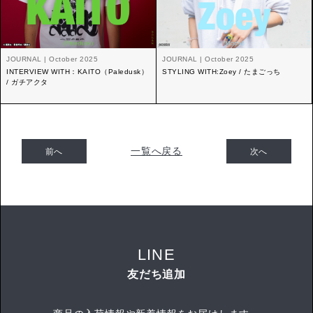
JOURNAL | October 2025
JOURNAL | October 2025
INTERVIEW WITH：KAITO（Paledusk）
STYLING WITH:Zoey / たまごっち
/ ガチアクタ
一覧へ戻る
前へ
次へ
LINE
友だち追加