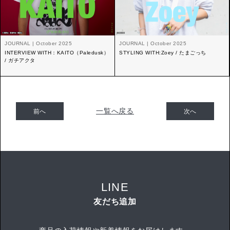
JOURNAL | October 2025
JOURNAL | October 2025
INTERVIEW WITH：KAITO（Paledusk）
STYLING WITH:Zoey / たまごっち
/ ガチアクタ
一覧へ戻る
前へ
次へ
LINE
友だち追加