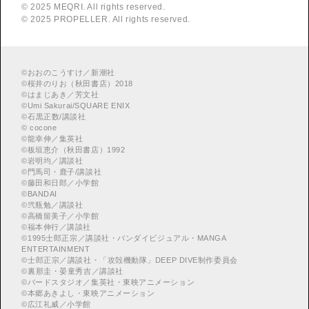
© 2025 MEQRI. All rights reserved.
© 2025 PROPELLER. All rights reserved.
©
おおのこうすけ／新潮社
©
桜井のりお（秋田書店）2018
©
はまじあき／芳文社
©
Umi Sakurai/SQUARE ENIX
©
︎石黒正数/講談社
©
cocone
©
龍幸伸／集英社
©
板垣恵介（秋田書店）1992
©
岩明均／講談社
©
門馬司・鹿子/講談社
©
藤田和日郎／小学館
©
BANDAI
©
弐瓶勉／講談社
©
高橋留美子／小学館
©
福本伸行／講談社
©
︎1995士郎正宗／講談社・バンダイビジュアル・MANGA
ENTERTAINMENT
©
︎士郎正宗／講談社・「攻殻機動隊」DEEP DIVE制作委員会
©
︎裏那圭・晏童秀吉／講談社
©
バードスタジオ／集英社・東映アニメーション
©
本郷あきよし・東映アニメーション
©
広江礼威／小学館