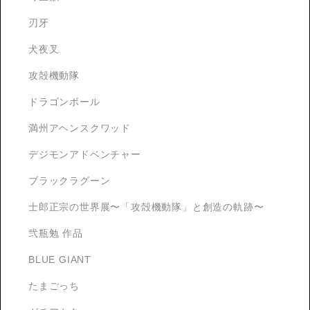
刃牙
犬夜叉
攻殻機動隊
ドラゴンボール
満州アヘンスクワッド
デジモンアドベンチャー
ブラックラグーン
士郎正宗の世界展〜「攻殻機動隊」と創造の軌跡〜
弐瓶勉 作品
BLUE GIANT
たまごっち