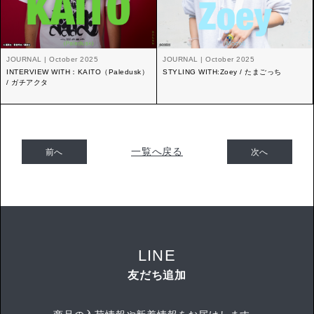
JOURNAL | October 2025
JOURNAL | October 2025
INTERVIEW WITH：KAITO（Paledusk）
STYLING WITH:Zoey / たまごっち
/ ガチアクタ
一覧へ戻る
前へ
次へ
LINE
友だち追加