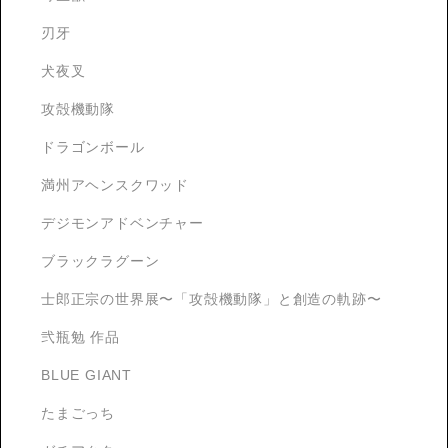
刃牙
犬夜叉
攻殻機動隊
ドラゴンボール
満州アヘンスクワッド
デジモンアドベンチャー
ブラックラグーン
士郎正宗の世界展〜「攻殻機動隊」と創造の軌跡〜
弐瓶勉 作品
BLUE GIANT
たまごっち