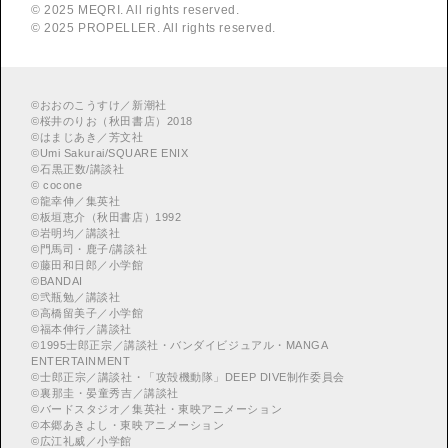
© 2025 MEQRI. All rights reserved.
© 2025 PROPELLER. All rights reserved.
©
おおのこうすけ／新潮社
©
桜井のりお（秋田書店）2018
©
はまじあき／芳文社
©
Umi Sakurai/SQUARE ENIX
©
︎石黒正数/講談社
©
cocone
©
龍幸伸／集英社
©
板垣恵介（秋田書店）1992
©
岩明均／講談社
©
門馬司・鹿子/講談社
©
藤田和日郎／小学館
©
BANDAI
©
弐瓶勉／講談社
©
高橋留美子／小学館
©
福本伸行／講談社
©
︎1995士郎正宗／講談社・バンダイビジュアル・MANGA
ENTERTAINMENT
©
︎士郎正宗／講談社・「攻殻機動隊」DEEP DIVE制作委員会
©
︎裏那圭・晏童秀吉／講談社
©
バードスタジオ／集英社・東映アニメーション
©
本郷あきよし・東映アニメーション
©
広江礼威／小学館