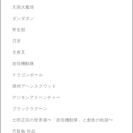
天国大魔境
ダンダダン
寄生獣
刃牙
犬夜叉
攻殻機動隊
ドラゴンボール
満州アヘンスクワッド
デジモンアドベンチャー
ブラックラグーン
士郎正宗の世界展〜「攻殻機動隊」と創造の軌跡〜
弐瓶勉 作品