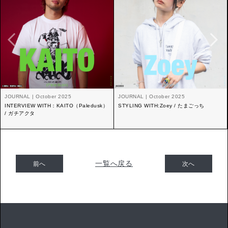
JOURNAL | October 2025
JOURNAL | October 2025
INTERVIEW WITH：KAITO（Paledusk）
STYLING WITH:Zoey / たまごっち
/ ガチアクタ
一覧へ戻る
前へ
次へ