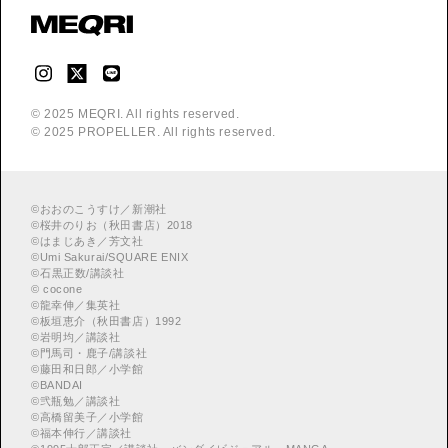
© 2025 MEQRI. All rights reserved.
© 2025 PROPELLER. All rights reserved.
©
おおのこうすけ／新潮社
©
桜井のりお（秋田書店）2018
©
はまじあき／芳文社
©
Umi Sakurai/SQUARE ENIX
©
︎石黒正数/講談社
©
cocone
©
龍幸伸／集英社
©
板垣恵介（秋田書店）1992
©
岩明均／講談社
©
門馬司・鹿子/講談社
©
藤田和日郎／小学館
©
BANDAI
©
弐瓶勉／講談社
©
高橋留美子／小学館
©
福本伸行／講談社