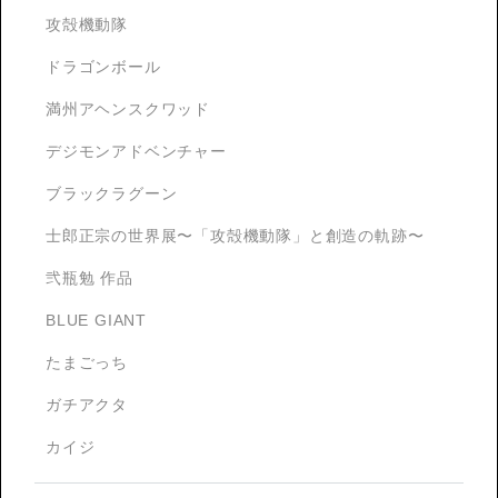
攻殻機動隊
ドラゴンボール
満州アヘンスクワッド
デジモンアドベンチャー
ブラックラグーン
士郎正宗の世界展〜「攻殻機動隊」と創造の軌跡〜
弐瓶勉 作品
BLUE GIANT
たまごっち
ガチアクタ
カイジ