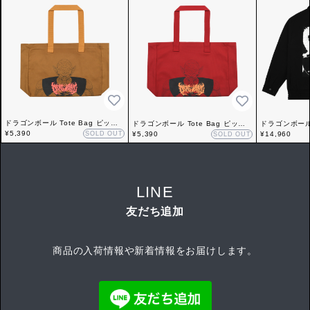
ドラゴンボール Tote Bag ピッコ
ドラゴンボール Tote Bag ピッコ
ドラゴンボール 
ロ大魔王 ブラウン
¥5,390
SOLD OUT
ロ大魔王 レッド
¥5,390
魔王
¥14,960
SOLD OUT
LINE
友だち追加
商品の入荷情報や新着情報をお届けします。