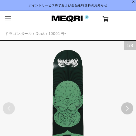
ポイントサービス終了および全品送料無料のお知らせ
0
ドラゴンボール
/
Deck
/
10001円~
1
/
8