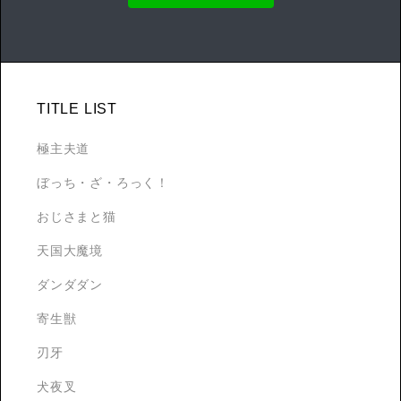
TITLE LIST
極主夫道
ぼっち・ざ・ろっく！
おじさまと猫
天国大魔境
ダンダダン
寄生獣
刃牙
犬夜叉