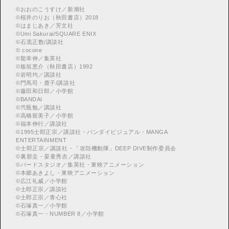
©
おおのこうすけ／新潮社
©
桜井のりお（秋田書店）2018
©
はまじあき／芳文社
©
Umi Sakurai/SQUARE ENIX
©
︎石黒正数/講談社
©
cocone
©
龍幸伸／集英社
©
板垣恵介（秋田書店）1992
©
岩明均／講談社
©
門馬司・鹿子/講談社
©
藤田和日郎／小学館
©
BANDAI
©
弐瓶勉／講談社
©
高橋留美子／小学館
©
福本伸行／講談社
©
︎1995士郎正宗／講談社・バンダイビジュアル・MANGA
ENTERTAINMENT
©
︎士郎正宗／講談社・「攻殻機動隊」DEEP DIVE制作委員会
©
︎裏那圭・晏童秀吉／講談社
©
バードスタジオ／集英社・東映アニメーション
©
本郷あきよし・東映アニメーション
©
広江礼威／小学館
©
士郎正宗／講談社
©
士郎正宗／青心社
©
石塚真一／小学館
©
石塚真一・NUMBER 8／小学館