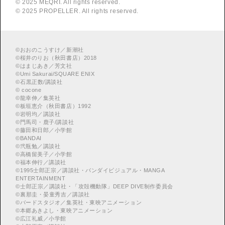
© 2025 MEQRI. All rights reserved.
© 2025 PROPELLER. All rights reserved.
©
おおのこうすけ／新潮社
©
桜井のりお（秋田書店）2018
©
はまじあき／芳文社
©
Umi Sakurai/SQUARE ENIX
©
︎石黒正数/講談社
©
cocone
©
龍幸伸／集英社
©
板垣恵介（秋田書店）1992
©
岩明均／講談社
©
門馬司・鹿子/講談社
©
藤田和日郎／小学館
©
BANDAI
©
弐瓶勉／講談社
©
高橋留美子／小学館
©
福本伸行／講談社
©
︎1995士郎正宗／講談社・バンダイビジュアル・MANGA
ENTERTAINMENT
©
︎士郎正宗／講談社・「攻殻機動隊」DEEP DIVE制作委員会
©
︎裏那圭・晏童秀吉／講談社
©
バードスタジオ／集英社・東映アニメーション
©
本郷あきよし・東映アニメーション
©
広江礼威／小学館