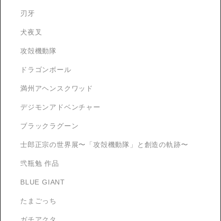
刃牙
犬夜叉
攻殻機動隊
ドラゴンボール
満州アヘンスクワッド
デジモンアドベンチャー
ブラックラグーン
士郎正宗の世界展〜「攻殻機動隊」と創造の軌跡〜
弐瓶勉 作品
BLUE GIANT
たまごっち
ガチアクタ