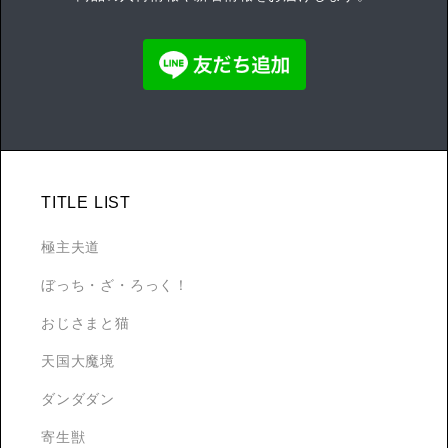
TITLE LIST
極主夫道
ぼっち・ざ・ろっく！
おじさまと猫
天国大魔境
ダンダダン
寄生獣