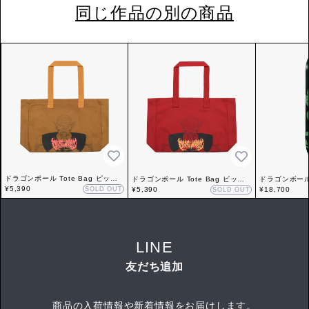
同じ作品の別の商品
ドラゴンボール Tote Bag ピッコ
ドラゴンボール Tote Bag ピッコ
ドラゴンボール S
ロ大魔王 ブラウン
¥5,390
SOLD OUT
ロ大魔王 レッド
¥5,390
ピッコロ大魔
¥18,700
SOLD OUT
LINE
友だち追加
商品の入荷情報や新着情報をお届けします。