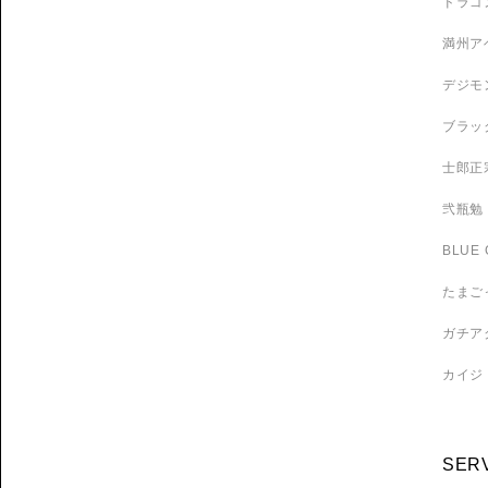
ドラゴ
満州ア
デジモ
ブラッ
士郎正
弐瓶勉
BLUE 
たまご
ガチア
カイジ
SER