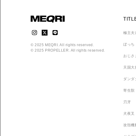
TITL
極主夫
ぼっち
© 2025 MEQRI. All rights reserved.
© 2025 PROPELLER. All rights reserved.
おじさ
天国大
ダンダ
寄生獣
刃牙
犬夜叉
攻殻機