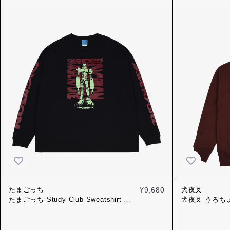
アンドロモン
たまごっち
¥9,680
犬夜叉
たまごっち Study Club Sweatshirt ブ
犬夜叉 うろちょろ
ルー
ュ