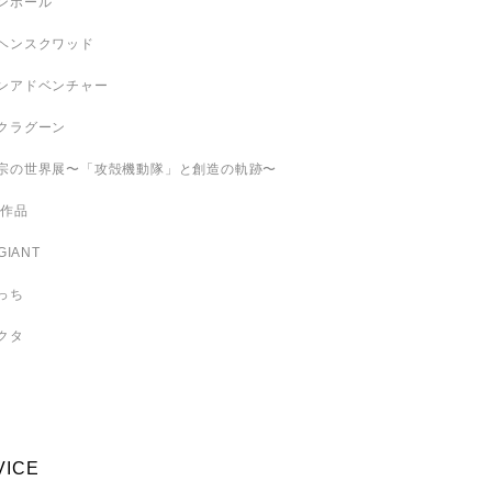
ンボール
ヘンスクワッド
ンアドベンチャー
クラグーン
宗の世界展〜「攻殻機動隊」と創造の軌跡〜
 作品
GIANT
っち
クタ
VICE