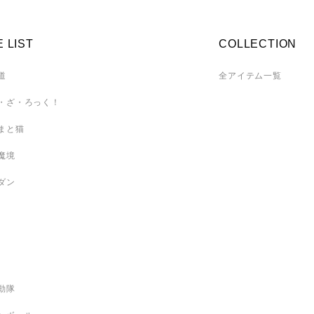
E LIST
COLLECTION
道
全アイテム一覧
・ざ・ろっく！
まと猫
魔境
ダン
動隊