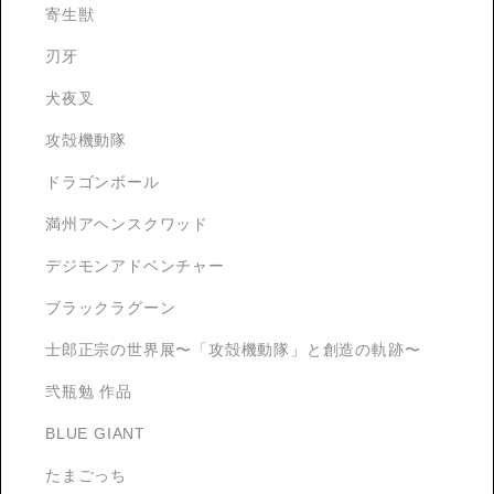
寄生獣
刃牙
犬夜叉
攻殻機動隊
ドラゴンボール
満州アヘンスクワッド
デジモンアドベンチャー
ブラックラグーン
士郎正宗の世界展〜「攻殻機動隊」と創造の軌跡〜
弐瓶勉 作品
BLUE GIANT
たまごっち