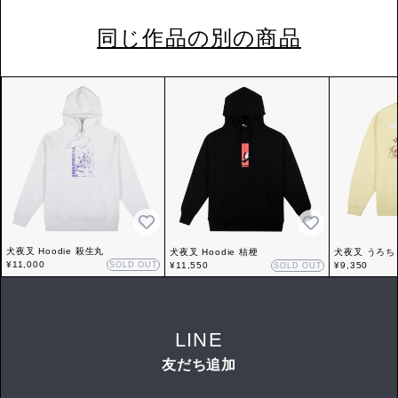
同じ作品の別の商品
犬夜叉 Hoodie 殺生丸
犬夜叉 Hoodie 桔梗
犬夜叉 うろちょろ
¥11,000
SOLD OUT
¥11,550
ストイエロー
¥9,350
SOLD OUT
LINE
友だち追加