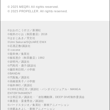
© 2025 MEQRI. All rights reserved.
© 2025 PROPELLER. All rights reserved.
©
おおのこうすけ／新潮社
©
桜井のりお（秋田書店）2018
©
はまじあき／芳文社
©
Umi Sakurai/SQUARE ENIX
©
︎石黒正数/講談社
©
cocone
©
龍幸伸／集英社
©
板垣恵介（秋田書店）1992
©
岩明均／講談社
©
門馬司・鹿子/講談社
©
藤田和日郎／小学館
©
BANDAI
©
弐瓶勉／講談社
©
高橋留美子／小学館
©
福本伸行／講談社
©
︎1995士郎正宗／講談社・バンダイビジュアル・MANGA
ENTERTAINMENT
©
︎士郎正宗／講談社・「攻殻機動隊」DEEP DIVE制作委員会
©
︎裏那圭・晏童秀吉／講談社
©
バードスタジオ／集英社・東映アニメーション
©
本郷あきよし・東映アニメーション