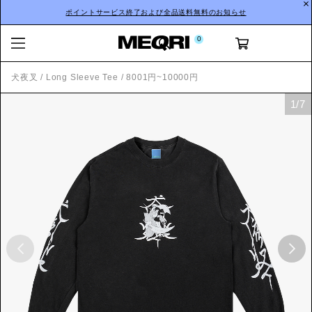
ポイントサービス終了および全品送料無料のお知らせ
0
犬夜叉
/
Long Sleeve Tee
/
8001円~10000円
1
/
7