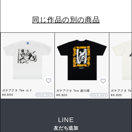
同じ作品の別の商品
ガチアクタ Tee ルド
ガチアクタ Tee 虚の瞳
ガチアクタ Te
¥6,600
SOLD OUT
¥6,820
¥6,820
SOLD OUT
LINE
友だち追加