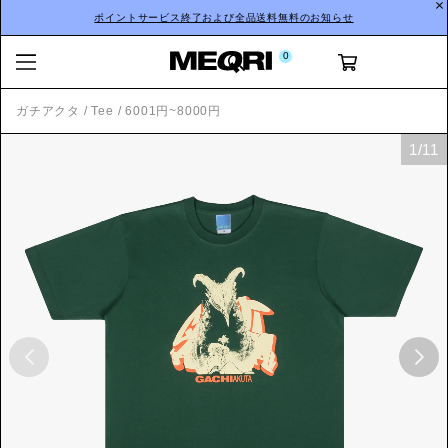
ポイントサービス終了および全品送料無料のお知らせ
0
ガチアクタ
/
Tee
/
6001円~8000円
1
/
11