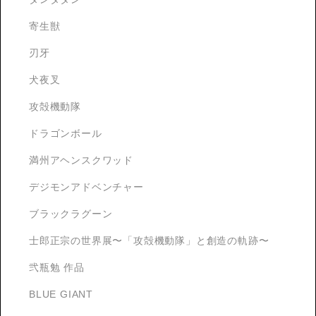
寄生獣
刃牙
犬夜叉
攻殻機動隊
ドラゴンボール
満州アヘンスクワッド
デジモンアドベンチャー
ブラックラグーン
士郎正宗の世界展〜「攻殻機動隊」と創造の軌跡〜
弐瓶勉 作品
BLUE GIANT