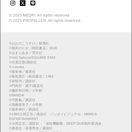
© 2025 MEQRI. All rights reserved.
© 2025 PROPELLER. All rights reserved.
©
おおのこうすけ／新潮社
©
桜井のりお（秋田書店）2018
©
はまじあき／芳文社
©
Umi Sakurai/SQUARE ENIX
©
︎石黒正数/講談社
©
cocone
©
龍幸伸／集英社
©
板垣恵介（秋田書店）1992
©
岩明均／講談社
©
門馬司・鹿子/講談社
©
藤田和日郎／小学館
©
BANDAI
©
弐瓶勉／講談社
©
高橋留美子／小学館
©
福本伸行／講談社
©
︎1995士郎正宗／講談社・バンダイビジュアル・MANGA
ENTERTAINMENT
©
︎士郎正宗／講談社・「攻殻機動隊」DEEP DIVE制作委員会
©
︎裏那圭・晏童秀吉／講談社