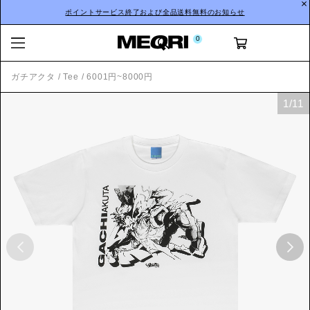
ポイントサービス終了および全品送料無料のお知らせ
0
ガチアクタ
/
Tee
/
6001円~8000円
1
/
11