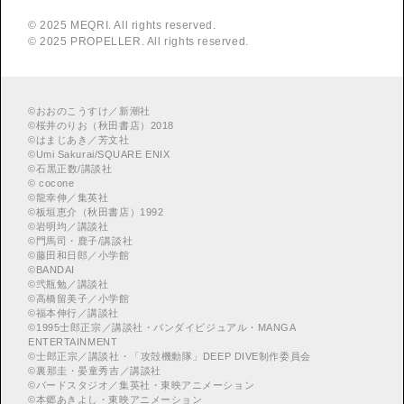
© 2025 MEQRI. All rights reserved.
© 2025 PROPELLER. All rights reserved.
©
おおのこうすけ／新潮社
©
桜井のりお（秋田書店）2018
©
はまじあき／芳文社
©
Umi Sakurai/SQUARE ENIX
©
︎石黒正数/講談社
©
cocone
©
龍幸伸／集英社
©
板垣恵介（秋田書店）1992
©
岩明均／講談社
©
門馬司・鹿子/講談社
©
藤田和日郎／小学館
©
BANDAI
©
弐瓶勉／講談社
©
高橋留美子／小学館
©
福本伸行／講談社
©
︎1995士郎正宗／講談社・バンダイビジュアル・MANGA
ENTERTAINMENT
©
︎士郎正宗／講談社・「攻殻機動隊」DEEP DIVE制作委員会
©
︎裏那圭・晏童秀吉／講談社
©
バードスタジオ／集英社・東映アニメーション
©
本郷あきよし・東映アニメーション