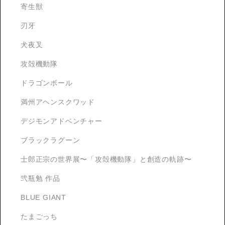
寄生獣
刃牙
犬夜叉
攻殻機動隊
ドラゴンボール
満州アヘンスクワッド
デジモンアドベンチャー
ブラックラグーン
士郎正宗の世界展〜「攻殻機動隊」と創造の軌跡〜
弐瓶勉 作品
BLUE GIANT
たまごっち