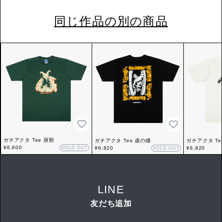
同じ作品の別の商品
ガチアクタ Tee 斑獣
ガチアクタ Tee 虚の瞳
ガチアクタ Te
¥6,600
SOLD OUT
¥6,820
¥6,820
SOLD OUT
LINE
友だち追加