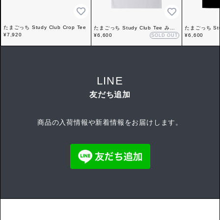
たまごっち Study Club Crop Tee
たまごっち Study Club Tee みみ
たまごっち Stu
¥7,920
っち
¥6,600
¥6,600
SOLD OUT
LINE
友だち追加
商品の入荷情報や新着情報をお届けします。