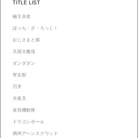
TITLE LIST
極主夫道
ぼっち・ざ・ろっく！
おじさまと猫
天国大魔境
ダンダダン
寄生獣
刃牙
犬夜叉
攻殻機動隊
ドラゴンボール
満州アヘンスクワッド