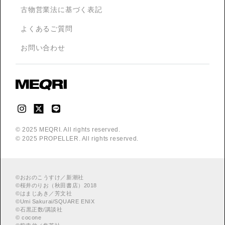
古物営業法に基づく表記
よくあるご質問
お問い合わせ
© 2025 MEQRI. All rights reserved.
© 2025 PROPELLER. All rights reserved.
©
おおのこうすけ／新潮社
©
桜井のりお（秋田書店）2018
©
はまじあき／芳文社
©
Umi Sakurai/SQUARE ENIX
©
︎石黒正数/講談社
©
cocone