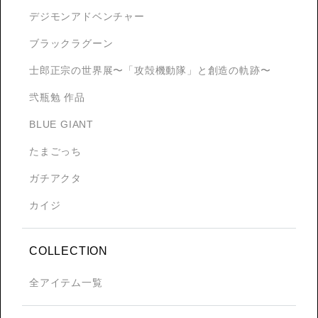
デジモンアドベンチャー
ブラックラグーン
士郎正宗の世界展〜「攻殻機動隊」と創造の軌跡〜
弐瓶勉 作品
BLUE GIANT
たまごっち
ガチアクタ
カイジ
COLLECTION
全アイテム一覧