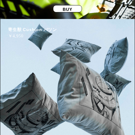
BUY
寄生獣 Cushion バツン
￥
4,950