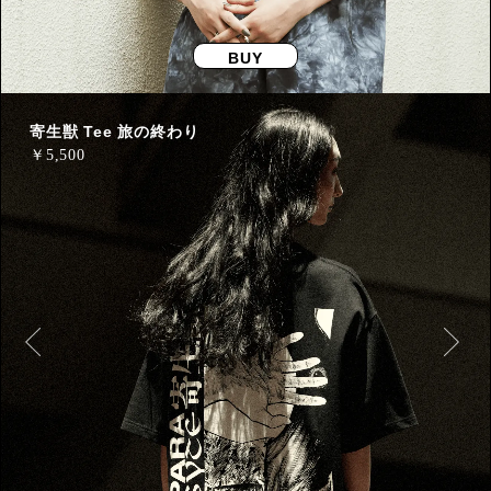
BUY
寄生獣 Tee 旅の終わり
￥
5,500