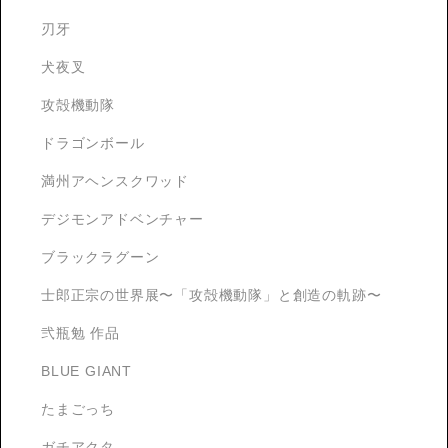
刃牙
犬夜叉
攻殻機動隊
ドラゴンボール
満州アヘンスクワッド
デジモンアドベンチャー
ブラックラグーン
士郎正宗の世界展〜「攻殻機動隊」と創造の軌跡〜
弐瓶勉 作品
BLUE GIANT
たまごっち
ガチアクタ