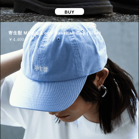
BUY
寄生獣 Mingle Logo Baseball Cap (Blue)
￥
4,400