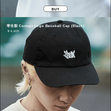
BUY
寄生獣 Corrupt Logo Baseball Cap (Black)
￥
4,400