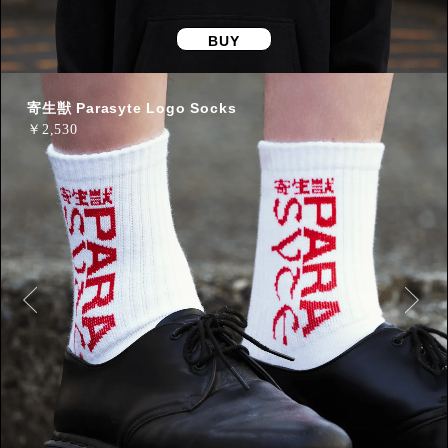
BUY
寄生獣 Parasyte Logo Socks
￥
2,530