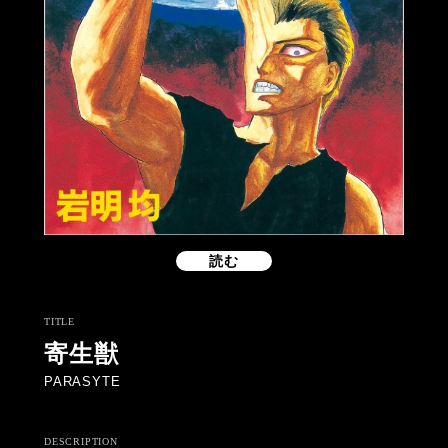
読む
TITLE
寄生獣
PARASYTE
DESCRIPTION