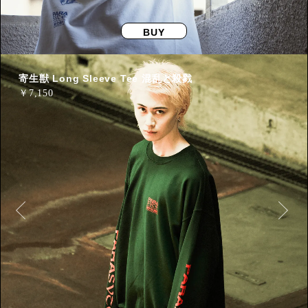
BUY
寄生獣 Long Sleeve Tee 混乱と殺戮
￥
7,150