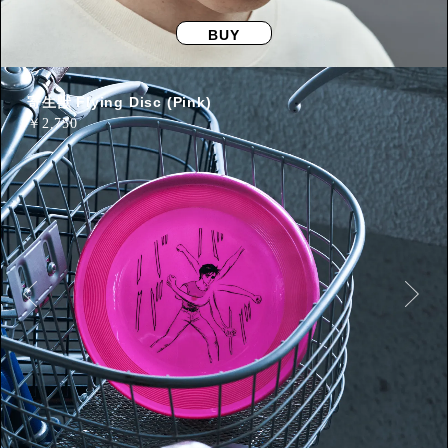
BUY
寄生獣 Flying Disc (Pink)
￥
2,750