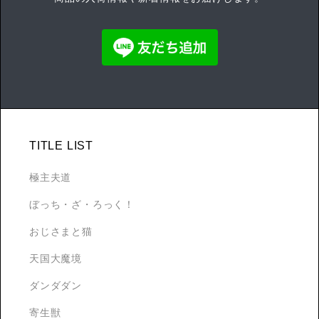
TITLE LIST
極主夫道
ぼっち・ざ・ろっく！
おじさまと猫
天国大魔境
ダンダダン
寄生獣