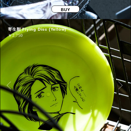
BUY
寄生獣 Flying Disc (Yellow)
￥
2,750