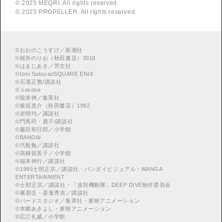
© 2025 MEQRI. All rights reserved.
© 2025 PROPELLER. All rights reserved.
©
おおのこうすけ／新潮社
©
桜井のりお（秋田書店）2018
©
はまじあき／芳文社
©
Umi Sakurai/SQUARE ENIX
©
︎石黒正数/講談社
©
cocone
©
龍幸伸／集英社
©
板垣恵介（秋田書店）1992
©
岩明均／講談社
©
門馬司・鹿子/講談社
©
藤田和日郎／小学館
©
BANDAI
©
弐瓶勉／講談社
©
高橋留美子／小学館
©
福本伸行／講談社
©
︎1995士郎正宗／講談社・バンダイビジュアル・MANGA
ENTERTAINMENT
©
︎士郎正宗／講談社・「攻殻機動隊」DEEP DIVE制作委員会
©
︎裏那圭・晏童秀吉／講談社
©
バードスタジオ／集英社・東映アニメーション
©
本郷あきよし・東映アニメーション
©
広江礼威／小学館