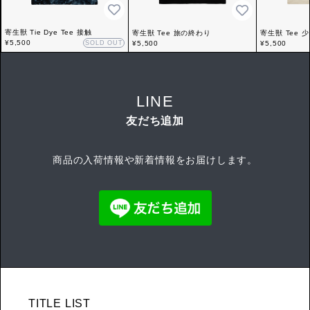
寄生獣 Tie Dye Tee 接触
寄生獣 Tee 旅の終わり
寄生獣 Tee 
¥5,500
SOLD OUT
¥5,500
¥5,500
LINE
友だち追加
商品の入荷情報や新着情報をお届けします。
TITLE LIST