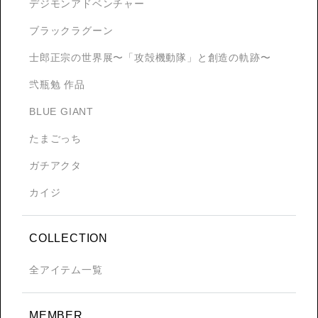
デジモンアドベンチャー
ブラックラグーン
士郎正宗の世界展〜「攻殻機動隊」と創造の軌跡〜
弐瓶勉 作品
BLUE GIANT
たまごっち
ガチアクタ
カイジ
COLLECTION
全アイテム一覧
MEMBER