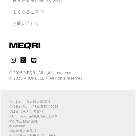
古物営業法に基づく表記
よくあるご質問
お問い合わせ
© 2025 MEQRI. All rights reserved.
© 2025 PROPELLER. All rights reserved.
©
おおのこうすけ／新潮社
©
桜井のりお（秋田書店）2018
©
はまじあき／芳文社
©
Umi Sakurai/SQUARE ENIX
©
︎石黒正数/講談社
©
cocone
©
龍幸伸／集英社
©
板垣恵介（秋田書店）1992