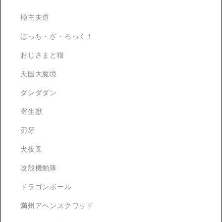
極主夫道
ぼっち・ざ・ろっく！
おじさまと猫
天国大魔境
ダンダダン
寄生獣
刃牙
犬夜叉
攻殻機動隊
ドラゴンボール
満州アヘンスクワッド