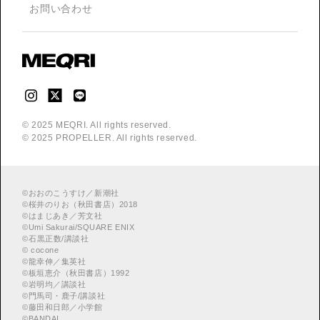
お問い合わせ
© 2025 MEQRI. All rights reserved.
© 2025 PROPELLER. All rights reserved.
©
おおのこうすけ／新潮社
©
桜井のりお（秋田書店）2018
©
はまじあき／芳文社
©
Umi Sakurai/SQUARE ENIX
©
︎石黒正数/講談社
©
cocone
©
龍幸伸／集英社
©
板垣恵介（秋田書店）1992
©
岩明均／講談社
©
門馬司・鹿子/講談社
©
藤田和日郎／小学館
©
BANDAI