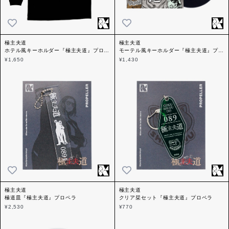
極主夫道
極主夫道
ホテル風キーホルダー『極主夫道』プロペ
モーテル風キーホルダー『極主夫道』プロ
ラ
ペラ
¥1,650
¥1,430
極主夫道
極主夫道
極道皿『極主夫道』プロペラ
クリア栞セット『極主夫道』プロペラ
¥2,530
¥770