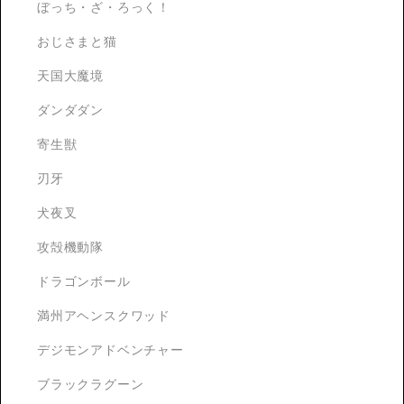
ぼっち・ざ・ろっく！
おじさまと猫
天国大魔境
ダンダダン
寄生獣
刃牙
犬夜叉
攻殻機動隊
ドラゴンボール
満州アヘンスクワッド
デジモンアドベンチャー
ブラックラグーン