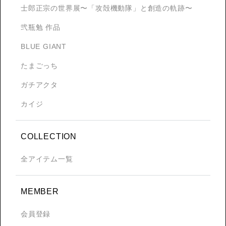
士郎正宗の世界展〜「攻殻機動隊」と創造の軌跡〜
弐瓶勉 作品
BLUE GIANT
たまごっち
ガチアクタ
カイジ
COLLECTION
全アイテム一覧
MEMBER
会員登録