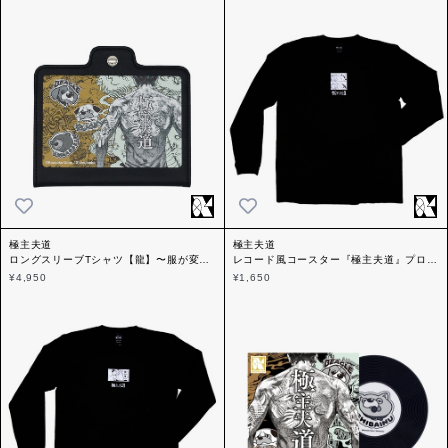
極主夫道
極主夫道
ロングスリーブTシャツ【龍】〜服が変〜
レコード風コースター『極主夫道』プロペ
『極主夫道』プロペラ
ラ
¥4,950
¥1,650