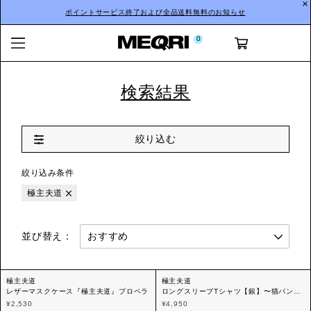
ポイントサービス終了および全品送料無料のお知らせ
0
検索結果
絞り込む
絞り込み条件
極主夫道
並び替え：
極主夫道
極主夫道
レザーマスクケース『極主夫道』プロペラ
ロングスリーブTシャツ【銀】〜猫パン
チ〜『極主夫道』プロペラ
¥2,530
¥4,950