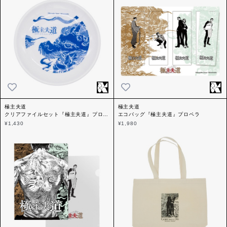
極主夫道
極主夫道
クリアファイルセット『極主夫道』プロペ
エコバッグ『極主夫道』プロペラ
ラ
¥1,430
¥1,980