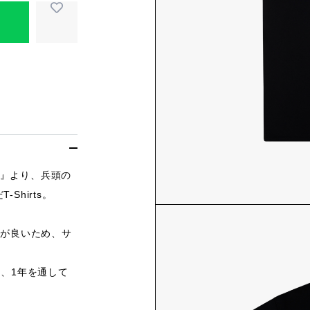
限界』より、兵頭の
hirts。
性が良いため、サ
は、1年を通して