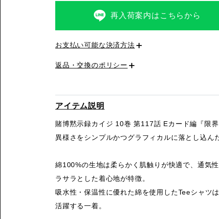
再入荷案内はこちらから
お支払い可能な決済方法
返品・交換のポリシー
アイテム説明
賭博黙示録カイジ 10巻 第117話 Eカード編『
異様さをシンプルかつグラフィカルに落とし込んだT-S
綿100%の生地は柔らかく肌触りが快適で、通気
ラサラとした着心地が特徴。
吸水性・保温性に優れた綿を使用したTeeシャツ
活躍する一着。