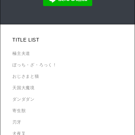
TITLE LIST
極主夫道
ぼっち・ざ・ろっく！
おじさまと猫
天国大魔境
ダンダダン
寄生獣
刃牙
犬夜叉