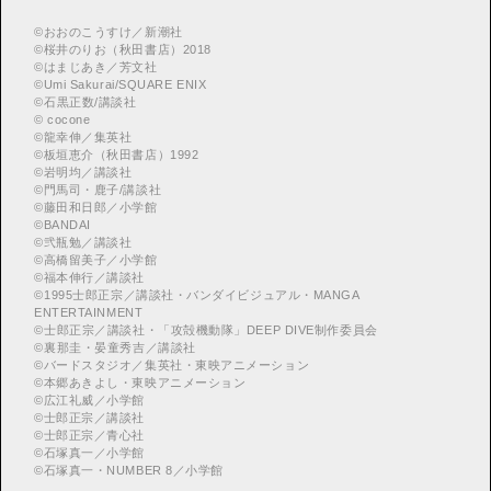
©
おおのこうすけ／新潮社
©
桜井のりお（秋田書店）2018
©
はまじあき／芳文社
©
Umi Sakurai/SQUARE ENIX
©
︎石黒正数/講談社
©
cocone
©
龍幸伸／集英社
©
板垣恵介（秋田書店）1992
©
岩明均／講談社
©
門馬司・鹿子/講談社
©
藤田和日郎／小学館
©
BANDAI
©
弐瓶勉／講談社
©
高橋留美子／小学館
©
福本伸行／講談社
©
︎1995士郎正宗／講談社・バンダイビジュアル・MANGA
ENTERTAINMENT
©
︎士郎正宗／講談社・「攻殻機動隊」DEEP DIVE制作委員会
©
︎裏那圭・晏童秀吉／講談社
©
バードスタジオ／集英社・東映アニメーション
©
本郷あきよし・東映アニメーション
©
広江礼威／小学館
©
士郎正宗／講談社
©
士郎正宗／青心社
©
石塚真一／小学館
©
石塚真一・NUMBER 8／小学館