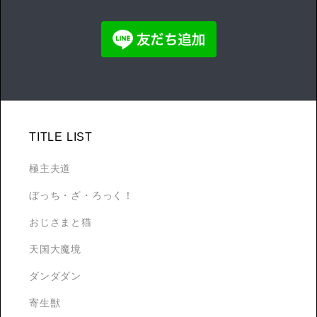
TITLE LIST
極主夫道
ぼっち・ざ・ろっく！
おじさまと猫
天国大魔境
ダンダダン
寄生獣