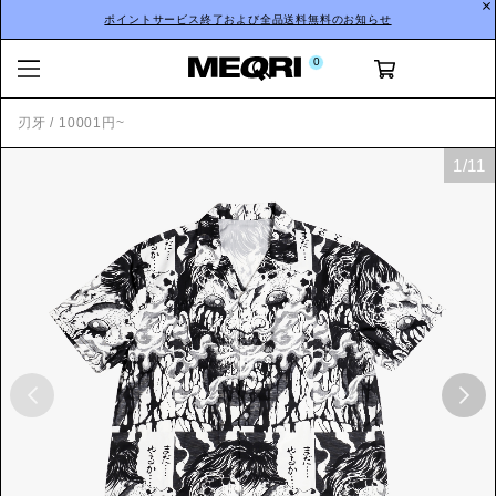
ポイントサービス終了および全品送料無料のお知らせ
0
刃牙
/
10001円~
1
/
11