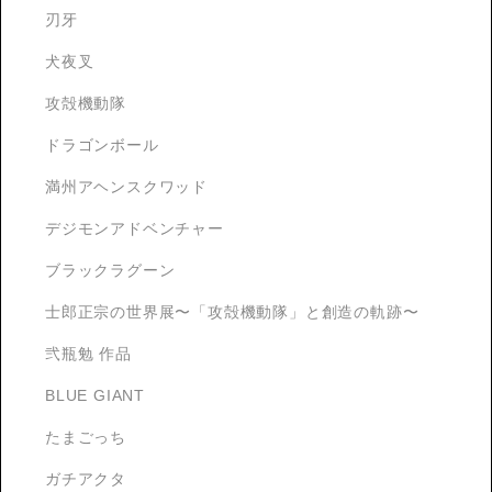
刃牙
犬夜叉
攻殻機動隊
ドラゴンボール
満州アヘンスクワッド
デジモンアドベンチャー
ブラックラグーン
士郎正宗の世界展〜「攻殻機動隊」と創造の軌跡〜
弐瓶勉 作品
BLUE GIANT
たまごっち
ガチアクタ