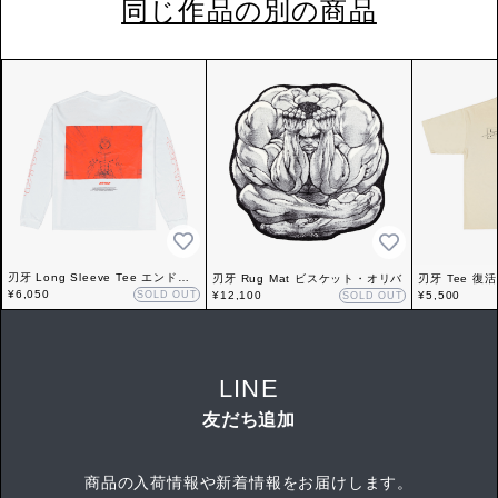
同じ作品の別の商品
刃牙 Long Sleeve Tee エンドル
刃牙 Rug Mat ビスケット・オリバ
刃牙 Tee 復活
フィン
¥6,050
SOLD OUT
¥12,100
¥5,500
SOLD OUT
LINE
友だち追加
商品の入荷情報や新着情報をお届けします。