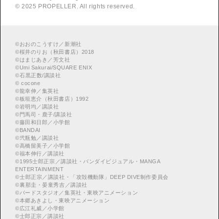
© 2025 PROPELLER. All rights reserved.
©
おおのこうすけ／新潮社
©
桜井のりお（秋田書店）2018
©
はまじあき／芳文社
©
Umi Sakurai/SQUARE ENIX
©
︎石黒正数/講談社
©
cocone
©
龍幸伸／集英社
©
板垣恵介（秋田書店）1992
©
岩明均／講談社
©
門馬司・鹿子/講談社
©
藤田和日郎／小学館
©
BANDAI
©
弐瓶勉／講談社
©
高橋留美子／小学館
©
福本伸行／講談社
©
︎1995士郎正宗／講談社・バンダイビジュアル・MANGA
ENTERTAINMENT
©
︎士郎正宗／講談社・「攻殻機動隊」DEEP DIVE制作委員会
©
︎裏那圭・晏童秀吉／講談社
©
バードスタジオ／集英社・東映アニメーション
©
本郷あきよし・東映アニメーション
©
広江礼威／小学館
©
士郎正宗／講談社