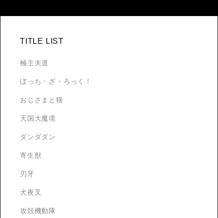
TITLE LIST
極主夫道
ぼっち・ざ・ろっく！
おじさまと猫
天国大魔境
ダンダダン
寄生獣
刃牙
犬夜叉
攻殻機動隊