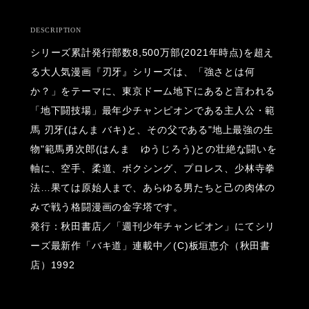
DESCRIPTION
シリーズ累計発行部数8,500万部(2021年時点)を超え
る大人気漫画『刃牙』シリーズは、「強さとは何
か？」をテーマに、東京ドーム地下にあると言われる
「地下闘技場」最年少チャンピオンである主人公・範
馬 刃牙(はんま バキ)と、その父である"地上最強の生
物"範馬勇次郎(はんま ゆうじろう)との壮絶な闘いを
軸に、空手、柔道、ボクシング、プロレス、少林寺拳
法…果ては原始人まで、あらゆる男たちと己の肉体の
みで戦う格闘漫画の金字塔です。
発行：秋田書店／「週刊少年チャンピオン」にてシリ
ーズ最新作「バキ道」連載中／(C)板垣恵介（秋田書
店）1992