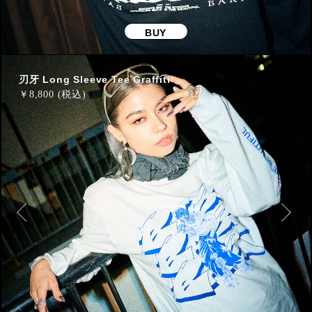
BUY
刃牙 Long Sleeve Tee Graffiti
￥
8,800 (税込)