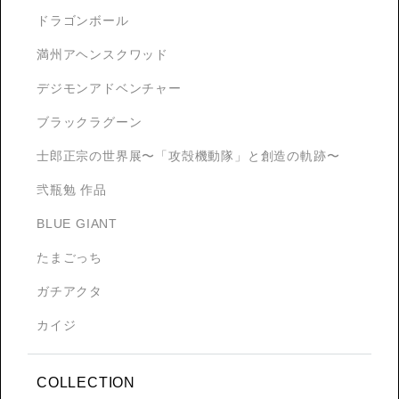
ドラゴンボール
満州アヘンスクワッド
デジモンアドベンチャー
ブラックラグーン
士郎正宗の世界展〜「攻殻機動隊」と創造の軌跡〜
弐瓶勉 作品
BLUE GIANT
たまごっち
ガチアクタ
カイジ
COLLECTION