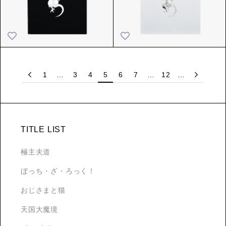
1
…
3
4
5
6
7
…
12
…
TITLE LIST
極主夫道
ぼっち・ざ・ろっく！
おじさまと猫
天国大魔境