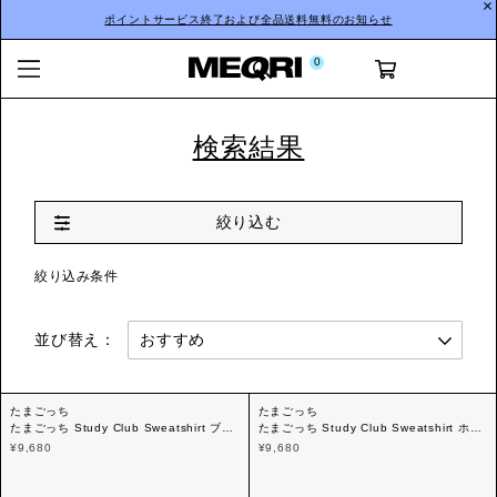
ポイントサービス終了および全品送料無料のお知らせ
0
検索結果
絞り込む
絞り込み条件
並び替え：
たまごっち
たまごっち
たまごっち Study Club Sweatshirt ブラ
たまごっち Study Club Sweatshirt ホワ
ック
イト
¥9,680
¥9,680