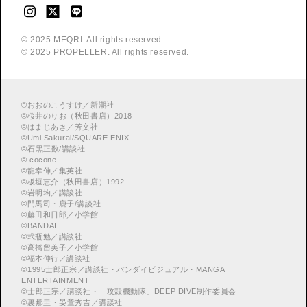
© 2025 MEQRI. All rights reserved.
© 2025 PROPELLER. All rights reserved.
©
おおのこうすけ／新潮社
©
桜井のりお（秋田書店）2018
©
はまじあき／芳文社
©
Umi Sakurai/SQUARE ENIX
©
︎石黒正数/講談社
©
cocone
©
龍幸伸／集英社
©
板垣恵介（秋田書店）1992
©
岩明均／講談社
©
門馬司・鹿子/講談社
©
藤田和日郎／小学館
©
BANDAI
©
弐瓶勉／講談社
©
高橋留美子／小学館
©
福本伸行／講談社
©
︎1995士郎正宗／講談社・バンダイビジュアル・MANGA
ENTERTAINMENT
©
︎士郎正宗／講談社・「攻殻機動隊」DEEP DIVE制作委員会
©
︎裏那圭・晏童秀吉／講談社